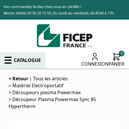
Aller
Vos commandes livrées chez vous en 24/48h !
au
Besoin d’aide: 05 56 20 15 55, Du lundi au vendredi, de 8h30 à 17h
contenu
principal
0
CATALOGUE
CONNEXION
PANIER
Retour
Tous les articles
Matériel Electroportatif
Découpeurs plasma Powermax
Découpeur Plasma Powermax Sync 85
Hypertherm