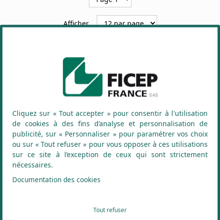
Afficher
PAIEMENT 100% SÉCURISÉ
Mastercard, CB, VISA / Paiement 3x sans frais
Cliquez sur « Tout accepter » pour consentir à l'utilisation
de cookies à des fins d’analyse et personnalisation de
publicité, sur « Personnaliser » pour paramétrer vos choix
ou sur « Tout refuser » pour vous opposer à ces utilisations
LIVRAISON RAPIDE
sur ce site à l’exception de ceux qui sont strictement
Livraison Rapide en 48H
nécessaires.
Documentation des cookies
CONTACTEZ-NOUS
Tout refuser
contact@ficep-france.fr