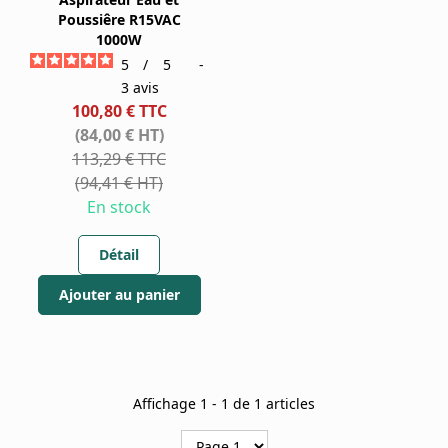
Poussiêre R15VAC
1000W
5
/
5
-
3
avis
100,80 € TTC
(84,00 € HT)
113,29 € TTC
(94,41 € HT)
En stock
Détail
Ajouter au panier
Affichage
1
-
1
de
1
articles