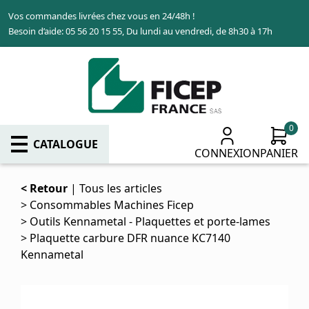
Aller
Vos commandes livrées chez vous en 24/48h !
au
Besoin d’aide: 05 56 20 15 55, Du lundi au vendredi, de 8h30 à 17h
contenu
principal
0
CATALOGUE
CONNEXION
PANIER
Retour
Tous les articles
Consommables Machines Ficep
Outils Kennametal - Plaquettes et porte-lames
Plaquette carbure DFR nuance KC7140
Kennametal