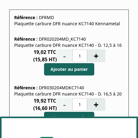
Référence :
DFRMD
Plaquette carbure DFR nuance KC7140 Kennametal
Référence :
DFR020204MD_KC7140
Plaquette carbure DFR nuance KC7140 - D. 12,5 à 16
19,02
TTC
-
+
(
15,85
HT)
Ajouter au panier
Référence :
DFR030204MDKC7140
Plaquette carbure DFR nuance KC7140 - D. 16,5 à 20
19,92
TTC
-
+
(
16,60
HT)
Ajouter au panier
Référence :
DFR040304MDKC7140