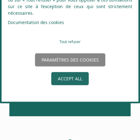
sur ce site à l’exception de ceux qui sont strictement
nécessaires.
Documentation des cookies
Tout refuser
FICEP ESHOP :
PARAMÈTRES DES COOKIES
OUTILLAGE ELECTROPORTATIF
PROFESSIONNEL &
ACCEPT ALL
CONSOMMABLES MACHINES À
COMMANDE NUMERIQUE