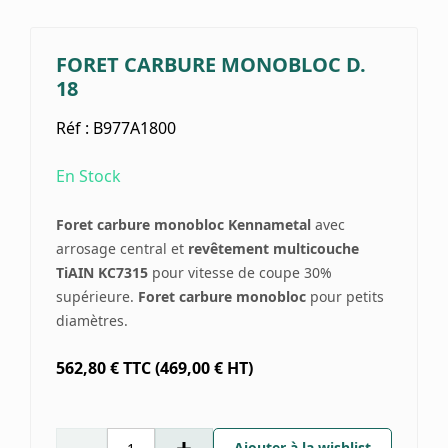
FORET CARBURE MONOBLOC D.
18
Réf :
B977A1800
En Stock
Foret carbure monobloc Kennametal
avec
arrosage central et
revêtement multicouche
TiAIN KC7315
pour vitesse de coupe 30%
supérieure.
Foret carbure monobloc
pour petits
diamètres.
562,80
€ TTC
(
469,00
€ HT)
Ajouter à la wishlist