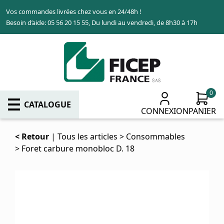
Aller
Vos commandes livrées chez vous en 24/48h !
au
Besoin d’aide: 05 56 20 15 55, Du lundi au vendredi, de 8h30 à 17h
contenu
principal
0
CATALOGUE
CONNEXION
PANIER
Retour
Tous les articles
Consommables
Foret carbure monobloc D. 18