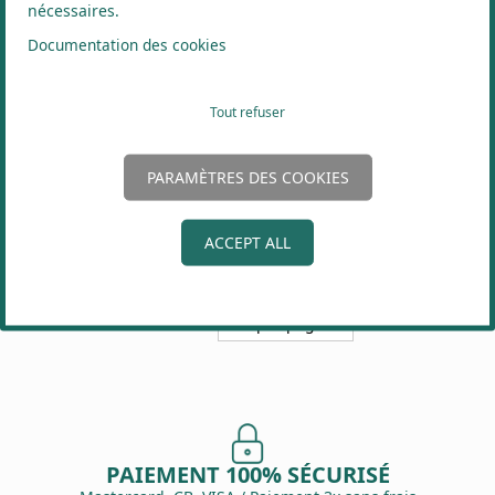
En stock
nécessaires.
Détail
Documentation des cookies
Détail
Ajouter au panier
Ajouter au panier
Tout refuser
PARAMÈTRES DES COOKIES
Affichage
1
-
6
de
6
articles
ACCEPT ALL
Afficher
PAIEMENT 100% SÉCURISÉ