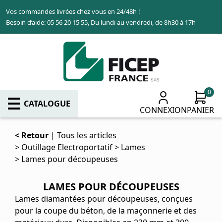
Aller
Vos commandes livrées chez vous en 24/48h !
au
Besoin d’aide: 05 56 20 15 55, Du lundi au vendredi, de 8h30 à 17h
contenu
principal
0
CATALOGUE
CONNEXION
PANIER
Retour
Tous les articles
Outillage Electroportatif
Lames
Lames pour découpeuses
LAMES POUR DÉCOUPEUSES
Lames diamantées pour découpeuses, conçues
pour la coupe du béton, de la maçonnerie et des