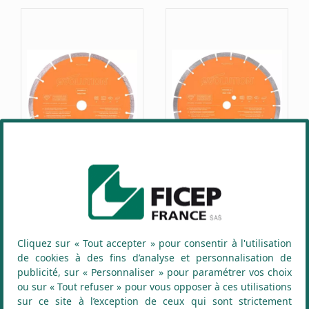
Lame Diamant
Lame Diamant
Premium 230MM -
Premium 300MM -
PD230SEG-CS
PD300SEG-CS Evolution
Cliquez sur « Tout accepter » pour consentir à l'utilisation
Evolution-Alésage 22,2
- Alésage 22,2 mm
de cookies à des fins d’analyse et personnalisation de
mm
59,68 € TTC
publicité, sur « Personnaliser » pour paramétrer vos choix
39,78 € TTC
(49,73 € HT)
ou sur « Tout refuser » pour vous opposer à ces utilisations
(33,15 € HT)
En stock
sur ce site à l’exception de ceux qui sont strictement